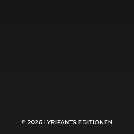
LYRIFANTS EDITIONEN
ABONNIEREN?
Dann gib hier Deine E-Mail-Adresse ein:
YOUR EMAIL:
Nach Anmeldung hier erhälst Du eine E-Mail, die Du
noch bestätigen musst. (Falls Du keine Mail
bekommst, schau zur Sicherheit noch mal im Spam-
Ordner Deiner Mail-Box nach).
© 2026
LYRIFANTS EDITIONEN