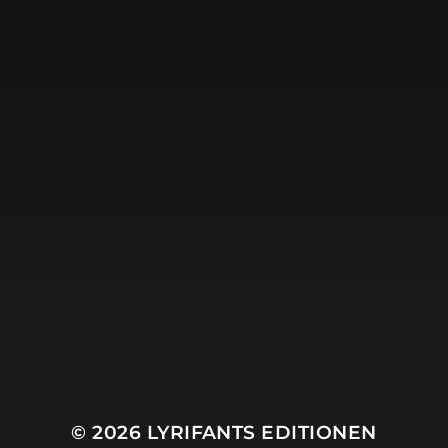
DU MÖCHTEST
LYRIFANTS EDITIONEN
ABONNIEREN?
Dann gib hier Deine E-Mail-Adresse ein:
YOUR EMAIL:
Nach Anmeldung hier erhälst Du eine E-Mail, die Du
noch bestätigen musst. (Falls Du keine Mail
bekommst, schau zur Sicherheit noch mal im Spam-
Ordner Deiner Mail-Box nach).
© 2026
LYRIFANTS EDITIONEN